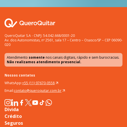
QueroQuitar S.A - CNPJ: 54.042.668/0001-20
Av. dos Autonomistas, nº 2561, sala 17 – Centro – Osasco/SP – CEP 06090-
020
Atendimento
somente
nos canais digitais, rápido e sem burocracias.
Não realizamos atendimento presencial.
Nossos contatos
WhatsApp:
+55 (11) 97670-0558
Email:
contato@queroquitar.com.br
Dívida
Crédito
Seguros