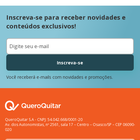
Inscreva-se para receber novidades e
conteúdos exclusivos!
Inscreva-se
Você receberá e-mails com novidades e promoções.
QueroQuitar S.A - CNPJ: 54.042.668/0001-20
Av. dos Autonomistas, nº 2561, sala 17 – Centro – Osasco/SP – CEP 06090-
020