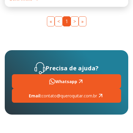
«
<
1
>
»
Precisa de ajuda?
Whatsapp
Email:
contato@queroquitar.com.br