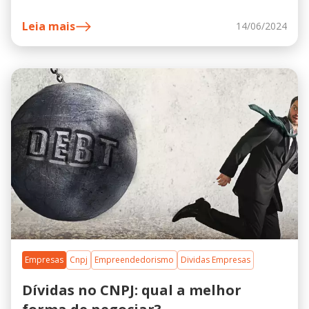
quem busca iniciar um novo negócio ou expandir suas
operações.
Leia mais
14/06/2024
Empresas
Cnpj
Empreendedorismo
Dividas Empresas
Dívidas no CNPJ: qual a melhor