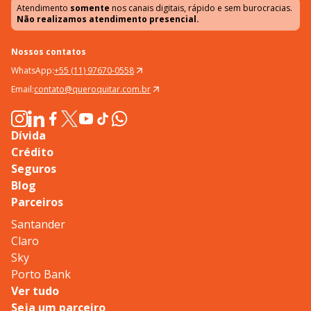
Atendimento
somente
nos canais digitais, rápido e sem burocracias.
Não realizamos atendimento presencial.
Nossos contatos
WhatsApp:
+55 (11) 97670-0558
Email:
contato@queroquitar.com.br
Dívida
Crédito
Seguros
Blog
Parceiros
Santander
Claro
Sky
Porto Bank
Ver tudo
Seja um parceiro