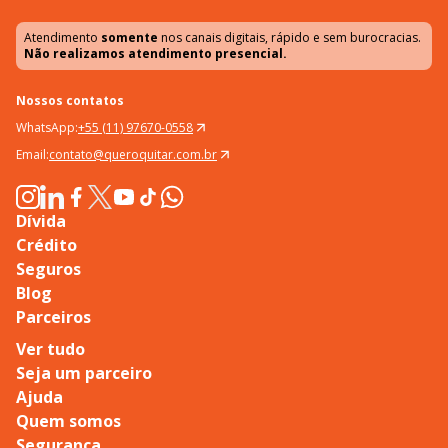
Atendimento
somente
nos canais digitais, rápido e sem burocracias.
Não realizamos atendimento presencial.
Nossos contatos
WhatsApp:
+55 (11) 97670-0558
Email:
contato@queroquitar.com.br
Dívida
Crédito
Seguros
Blog
Parceiros
Ver tudo
Seja um parceiro
Ajuda
Quem somos
Segurança