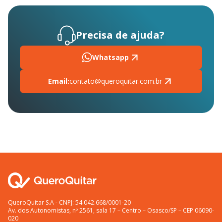
Precisa de ajuda?
Whatsapp
Email:
contato@queroquitar.com.br
QueroQuitar S.A - CNPJ: 54.042.668/0001-20
Av. dos Autonomistas, nº 2561, sala 17 – Centro – Osasco/SP – CEP 06090-
020