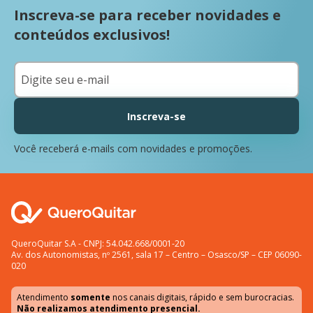
Inscreva-se para receber novidades e
conteúdos exclusivos!
Inscreva-se
Você receberá e-mails com novidades e promoções.
QueroQuitar S.A - CNPJ: 54.042.668/0001-20
Av. dos Autonomistas, nº 2561, sala 17 – Centro – Osasco/SP – CEP 06090-
020
Atendimento
somente
nos canais digitais, rápido e sem burocracias.
Não realizamos atendimento presencial.