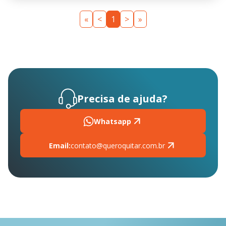
«
<
1
>
»
Precisa de ajuda?
Whatsapp
Email:
contato@queroquitar.com.br