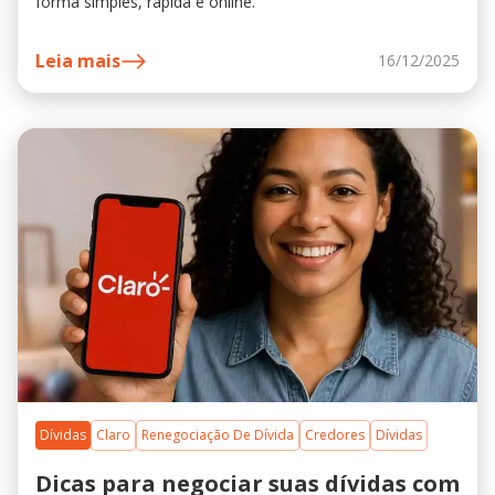
forma simples, rápida e online.
Leia mais
16/12/2025
Dívidas
Claro
Renegociação De Dívida
Credores
Dívidas
Dicas para negociar suas dívidas com