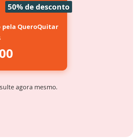
50% de desconto
o pela QueroQuitar
s
,00
nsulte agora mesmo.