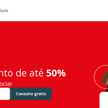
Ajuda
to de até
50%
ociar
Consulte grátis