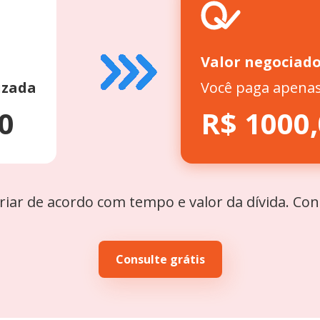
Valor negociad
izada
Você paga apena
0
R$ 1000
riar de acordo com tempo e valor da dívida. Co
Consulte grátis