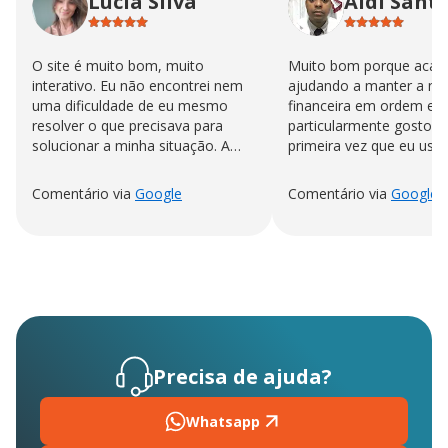
Lucia Silva
Aldi Sant
O site é muito bom, muito
Muito bom porque acab
interativo. Eu não encontrei nem
ajudando a manter a no
uma dificuldade de eu mesmo
financeira em ordem eu
resolver o que precisava para
particularmente gosto n
solucionar a minha situação. A
primeira vez que eu uso
sensação de ter a conta quitada é
"impagável."
Comentário via
Google
Comentário via
Google
Precisa de ajuda?
Whatsapp