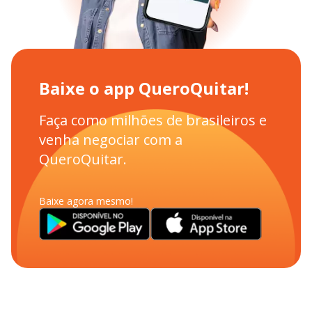
Baixe o app QueroQuitar!
Faça como milhões de brasileiros e
venha negociar com a
QueroQuitar.
Baixe agora mesmo!