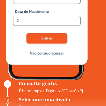
Consulte grátis
1
É bem simples. Digite o CPF ou CNPJ.
Selecione uma dívida
2