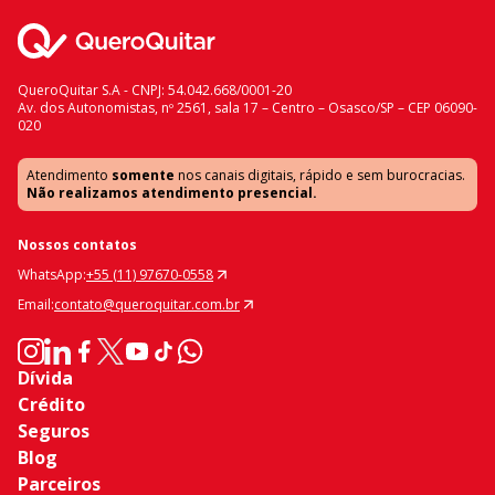
QueroQuitar S.A - CNPJ: 54.042.668/0001-20
Av. dos Autonomistas, nº 2561, sala 17 – Centro – Osasco/SP – CEP 06090-
020
Atendimento
somente
nos canais digitais, rápido e sem burocracias.
Não realizamos atendimento presencial.
Nossos contatos
WhatsApp:
+55 (11) 97670-0558
Email:
contato@queroquitar.com.br
Dívida
Crédito
Seguros
Blog
Parceiros