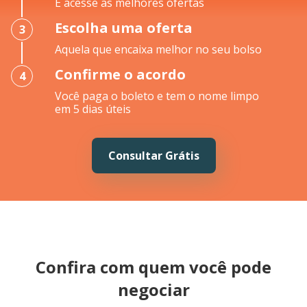
E acesse as melhores ofertas
Escolha uma oferta
3
Aquela que encaixa melhor no seu bolso
Confirme o acordo
4
Você paga o boleto e tem o nome limpo
em 5 dias úteis
Consultar Grátis
Confira com quem você pode
negociar