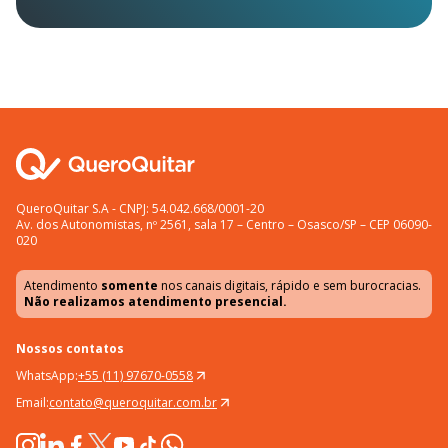
QueroQuitar S.A - CNPJ: 54.042.668/0001-20
Av. dos Autonomistas, nº 2561, sala 17 – Centro – Osasco/SP – CEP 06090-
020
Atendimento
somente
nos canais digitais, rápido e sem burocracias.
Não realizamos atendimento presencial.
Nossos contatos
WhatsApp:
+55 (11) 97670-0558
Email:
contato@queroquitar.com.br