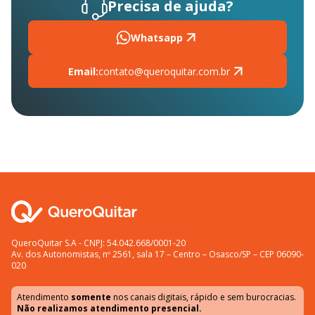
Precisa de ajuda?
Whatsapp
Email:
contato@queroquitar.com.br
QueroQuitar S.A - CNPJ: 54.042.668/0001-20
Av. dos Autonomistas, nº 2561, sala 17 – Centro – Osasco/SP – CEP 06090-
020
Atendimento
somente
nos canais digitais, rápido e sem burocracias.
Não realizamos atendimento presencial.