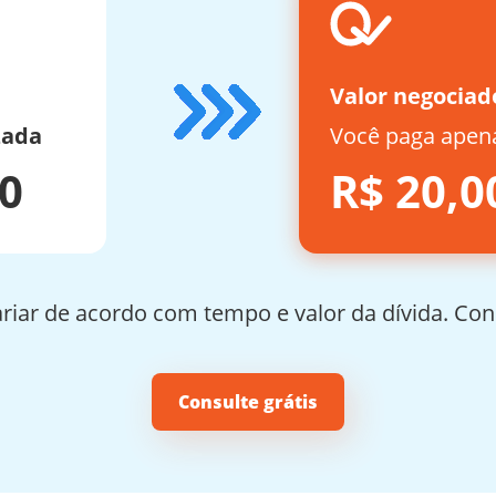
Valor negociad
zada
Você paga apen
00
R$ 20,0
riar de acordo com tempo e valor da dívida. Co
Consulte grátis