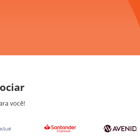
ociar
ra você!