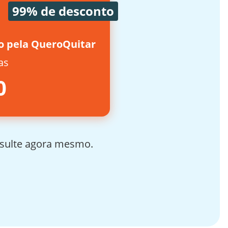
99% de desconto
o pela QueroQuitar
as
0
nsulte agora mesmo.