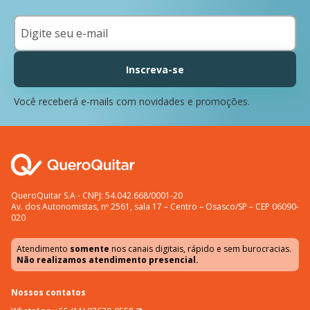
Inscreva-se
Você receberá e-mails com novidades e promoções.
QueroQuitar S.A - CNPJ: 54.042.668/0001-20
Av. dos Autonomistas, nº 2561, sala 17 – Centro – Osasco/SP – CEP 06090-
020
Atendimento
somente
nos canais digitais, rápido e sem burocracias.
Não realizamos atendimento presencial.
Nossos contatos