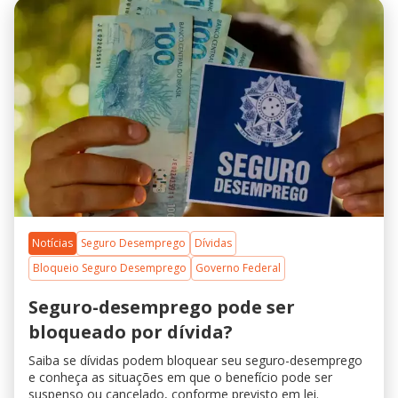
Notícias
Seguro Desemprego
Dívidas
Bloqueio Seguro Desemprego
Governo Federal
Seguro-desemprego pode ser
bloqueado por dívida?
Saiba se dívidas podem bloquear seu seguro-desemprego
e conheça as situações em que o benefício pode ser
suspenso ou cancelado, conforme previsto em lei.