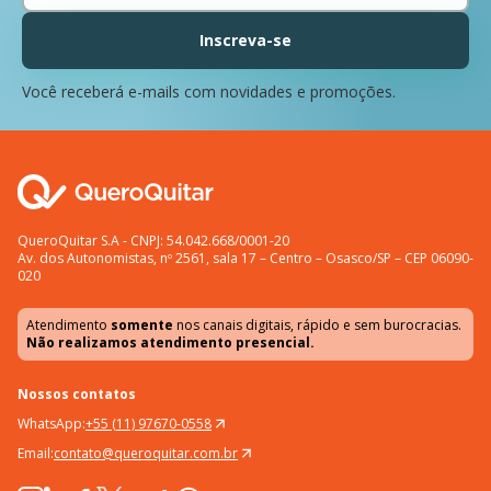
Inscreva-se
Você receberá e-mails com novidades e promoções.
QueroQuitar S.A - CNPJ: 54.042.668/0001-20
Av. dos Autonomistas, nº 2561, sala 17 – Centro – Osasco/SP – CEP 06090-
020
Atendimento
somente
nos canais digitais, rápido e sem burocracias.
Não realizamos atendimento presencial.
Nossos contatos
WhatsApp:
+55 (11) 97670-0558
Email:
contato@queroquitar.com.br