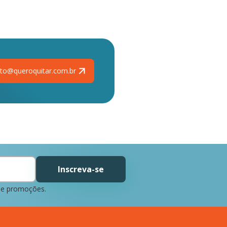
to@queroquitar.com.br
Inscreva-se
 e promoções.