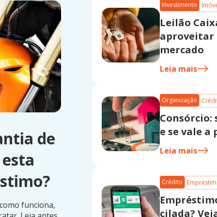
Investimento
Imóv
Leilão Caix
aproveitar 
mercado
Leia mais
Organização
Crédi
Consórcio: 
e se vale a
ntia de
Leia mais
 esta
stimo?
Crédito
Emprésti
Empréstimo
como funciona,
cilada? Vej
atar. Leia antes