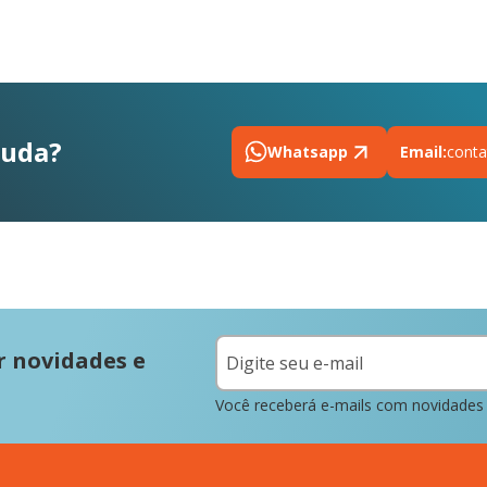
juda?
Whatsapp
Email:
conta
r novidades e
Você receberá e-mails com novidades