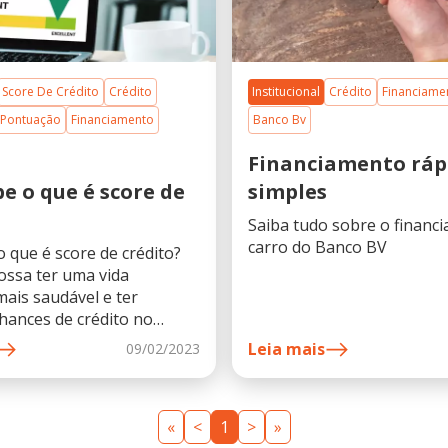
Score De Crédito
Crédito
Institucional
Crédito
Financiame
Pontuação
Financiamento
Banco Bv
Financiamento ráp
e o que é score de
simples
?
Saiba tudo sobre o financ
carro do Banco BV
 que é score de crédito?
ossa ter uma vida
mais saudável e ter
hances de crédito no
ia esse artigo.
Leia mais
09/02/2023
«
<
1
>
»