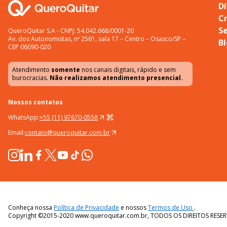
Dí
C
S
QueroQuitar S.A - CNPJ: 54.042.668/0001-20
Av. dos Autonomistas, nº 2561, sala 17 – Centro – Osasco/SP –
B
CEP 06090-020
Atendimento
somente
nos canais digitais, rápido e sem
burocracias.
Não realizamos atendimento presencial.
Nossos contatos
WhatsApp:
+55 (11) 97670-0558
Email:
contato@queroquitar.com.br
Conheça nossa
Política de Privacidade
e nossos
Termos de Uso
.
Copyright ©2015-2020 www.queroquitar.com.br, TODOS OS DIREITOS RESE