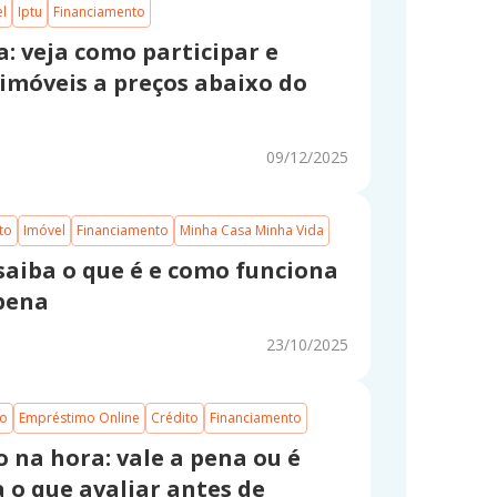
el
Iptu
Financiamento
a: veja como participar e
imóveis a preços abaixo do
09/12/2025
to
Imóvel
Financiamento
Minha Casa Minha Vida
saiba o que é e como funciona
 pena
23/10/2025
mo
Empréstimo Online
Crédito
Financiamento
 na hora: vale a pena ou é
a o que avaliar antes de