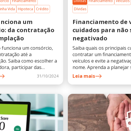
órcio
Financiamento
Dívidas
Financiamento
Veículos
inha Vida
Hipoteca
Crédito
Dívidas
unciona um
Financiamento de v
io: da contratação
cuidados para não 
mplação
negativado
 funciona um consórcio,
Saiba quais os principais 
ntratação até a
contratar um financiament
ão. Saiba como escolher a
veículos e evite a negativ
ora, participar das
nome. Aprenda a planejar 
 e utilizar a carta de
orçamento, comparar opçõ
Leia mais
31/10/2024
a realizar seus objetivos.
as parcelas em dia.