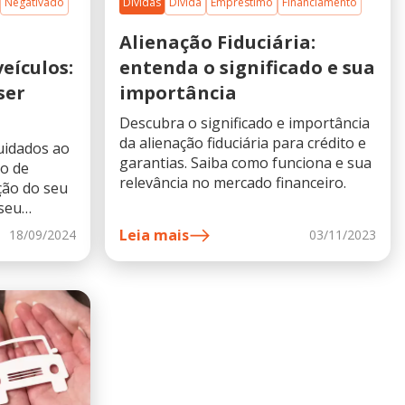
Negativado
Dívidas
Dívida
Empréstimo
Financiamento
Alienação Fiduciária:
eículos:
entenda o significado e sua
ser
importância
Descubra o significado e importância
da alienação fiduciária para crédito e
cuidados ao
garantias. Saiba como funciona e sua
o de
relevância no mercado financeiro.
ação do seu
seu
es e pagar
Leia mais
18/09/2024
03/11/2023