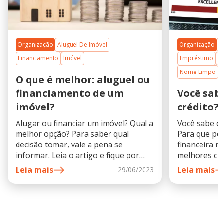
Organização
Aluguel De Imóvel
Organização
Financiamento
Imóvel
Empréstimo
Nome Limpo
O que é melhor: aluguel ou
financiamento de um
Você sab
imóvel?
crédito
Alugar ou financiar um imóvel? Qual a
Você sabe o
melhor opção? Para saber qual
Para que p
decisão tomar, vale a pena se
financeira 
informar. Leia o artigo e fique por
melhores c
dentro.
mercado, le
Leia mais
Leia mais
29/06/2023