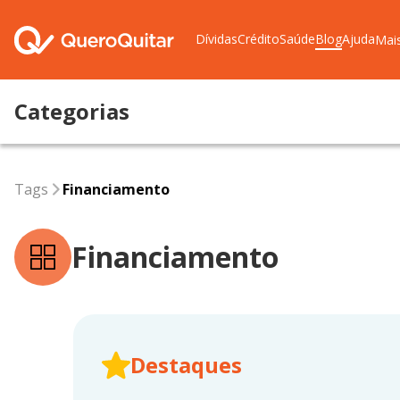
Dívidas
Crédito
Saúde
Blog
Ajuda
Mai
Categorias
Tags
financiamento
Tags
Financiamento
Financiamento
Destaques