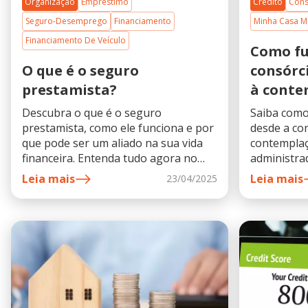
Organização
Empréstimo
Crédito
Cons
Seguro-Desemprego
Financiamento
Minha Casa M
Financiamento De Veículo
Como f
O que é o seguro
consórc
prestamista?
à conte
Descubra o que é o seguro
Saiba como
prestamista, como ele funciona e por
desde a co
que pode ser um aliado na sua vida
contemplaç
financeira. Entenda tudo agora no
administrad
blog da QueroQuitar!
assembleias
Leia mais
Leia mais
23/04/2025
crédito par