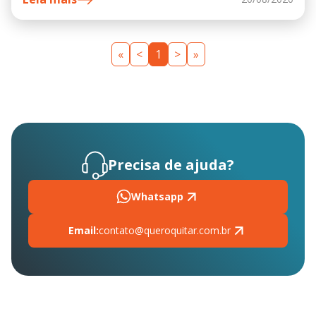
«
<
1
>
»
Precisa de ajuda?
Whatsapp
Email:
contato@queroquitar.com.br