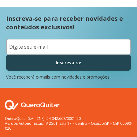
Inscreva-se para receber novidades e
conteúdos exclusivos!
Inscreva-se
Você receberá e-mails com novidades e promoções.
QueroQuitar S.A - CNPJ: 54.042.668/0001-20
Av. dos Autonomistas, nº 2561, sala 17 – Centro – Osasco/SP – CEP 06090-
020