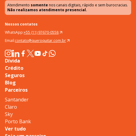
Atendimento
somente
nos canais digitais, rápido e sem burocracias.
Não realizamos atendimento presencial.
Nossos contatos
WhatsApp:
+55 (11) 97670-0558
Email:
contato@queroquitar.com.br
Dívida
Crédito
Seguros
Blog
Parceiros
Santander
Claro
Sky
Porto Bank
Ver tudo
Seja um parceiro