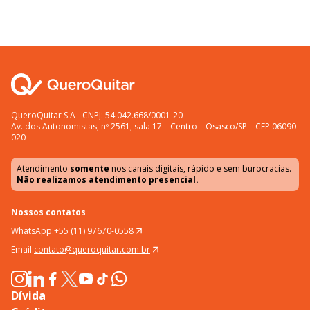
QueroQuitar S.A - CNPJ: 54.042.668/0001-20
Av. dos Autonomistas, nº 2561, sala 17 – Centro – Osasco/SP – CEP 06090-
020
Atendimento
somente
nos canais digitais, rápido e sem burocracias.
Não realizamos atendimento presencial.
Nossos contatos
WhatsApp:
+55 (11) 97670-0558
Email:
contato@queroquitar.com.br
Dívida