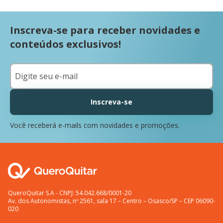
Inscreva-se para receber novidades e
conteúdos exclusivos!
Inscreva-se
Você receberá e-mails com novidades e promoções.
QueroQuitar S.A - CNPJ: 54.042.668/0001-20
Av. dos Autonomistas, nº 2561, sala 17 – Centro – Osasco/SP – CEP 06090-
020