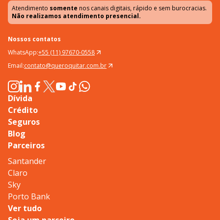
Atendimento
somente
nos canais digitais, rápido e sem burocracias.
Não realizamos atendimento presencial.
Nossos contatos
WhatsApp:
+55 (11) 97670-0558
Email:
contato@queroquitar.com.br
Dívida
Crédito
Seguros
Blog
Parceiros
Santander
Claro
Sky
Porto Bank
Ver tudo
Seja um parceiro