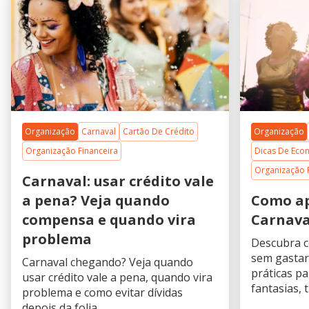
Organização
Carnaval
Cartão De Crédito
Organização
Organização Financeira
Dicas De Eco
Organização 
Carnaval: usar crédito vale
a pena? Veja quando
Como ap
compensa e quando vira
Carnava
problema
Descubra c
sem gastar 
Carnaval chegando? Veja quando
práticas p
usar crédito vale a pena, quando vira
fantasias, 
problema e como evitar dívidas
curtir a f
depois da folia.