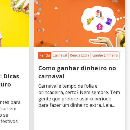
Renda
Carnaval
Renda Extra
Ganhe Dinheiro
Como ganhar dinheiro no
: Dicas
carnaval
guro
Carnaval é tempo de folia e
brincadeira, certo? Nem sempre. Tem
gente que prefere usar o período
ntes para
para fazer um dinheiro extra. Leia
 cair em
este artigo para descobrir como.
o se
festivos.