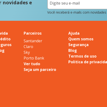
r novidades e
Você receberá e-mails com novidades
vida
Parceiros
Ajuda
rédito
Quem somos
Santander
eguros
Segurança
Claro
log
Blog
Sky
Termos de uso
Porto Bank
Politica de privacid
Ver tudo
Seja um parceiro