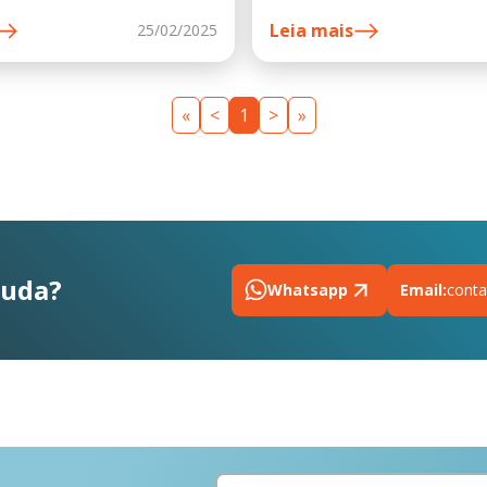
Leia mais
25/02/2025
«
<
1
>
»
juda?
Whatsapp
Email:
conta