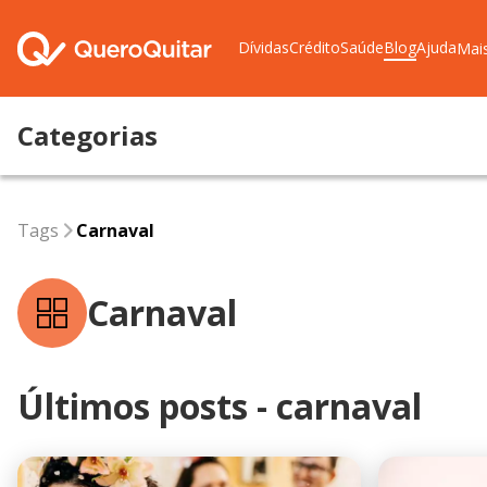
Dívidas
Crédito
Saúde
Blog
Ajuda
Mai
Categorias
Tags
carnaval
Tags
Carnaval
Carnaval
Últimos posts - carnaval