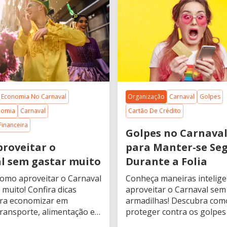
Economia No Carnaval
Organização
Carnaval
Golpes
nomia
Carnaval
Cartão De Crédito
Financeira
Golpes no Carnaval
roveitar o
para Manter-se Se
l sem gastar muito
Durante a Folia
omo aproveitar o Carnaval
Conheça maneiras intelige
muito! Confira dicas
aproveitar o Carnaval sem
ara economizar em
armadilhas! Descubra com
transporte, alimentação e
proteger contra os golpes 
olia sem comprometer o