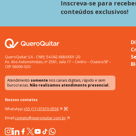
Inscreva-se para recebe
conteúdos exclusivos!
Dí
C
S
QueroQuitar S.A - CNPJ: 54.042.668/0001-20
Av. dos Autonomistas, nº 2561, sala 17 – Centro – Osasco/SP –
B
CEP 06090-020
Atendimento
somente
nos canais digitais, rápido e sem
burocracias.
Não realizamos atendimento presencial.
Nossos contatos
WhatsApp:
+55 (11) 97670-0558
Email:
contato@queroquitar.com.br