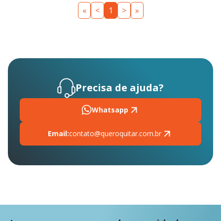
«
<
1
>
»
Precisa de ajuda?
Whatsapp
Email:
contato@queroquitar.com.br