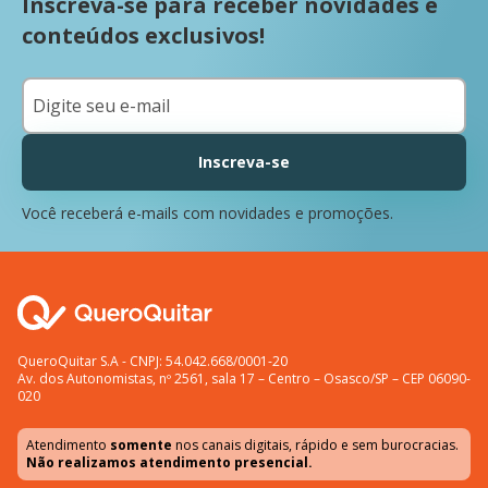
Inscreva-se para receber novidades e
conteúdos exclusivos!
Inscreva-se
Você receberá e-mails com novidades e promoções.
QueroQuitar S.A - CNPJ: 54.042.668/0001-20
Av. dos Autonomistas, nº 2561, sala 17 – Centro – Osasco/SP – CEP 06090-
020
Atendimento
somente
nos canais digitais, rápido e sem burocracias.
Não realizamos atendimento presencial.