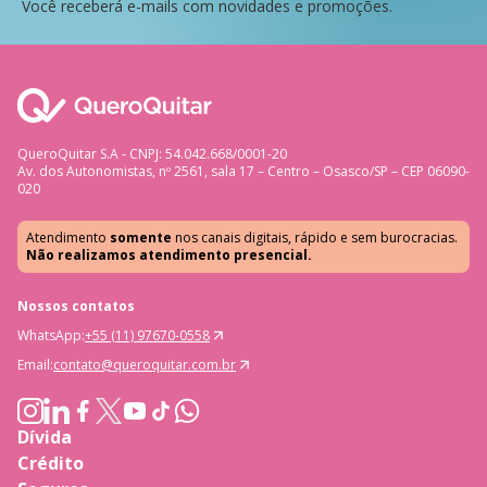
Você receberá e-mails com novidades e promoções.
QueroQuitar S.A - CNPJ: 54.042.668/0001-20
Av. dos Autonomistas, nº 2561, sala 17 – Centro – Osasco/SP – CEP 06090-
020
Atendimento
somente
nos canais digitais, rápido e sem burocracias.
Não realizamos atendimento presencial.
Nossos contatos
WhatsApp:
+55 (11) 97670-0558
Email:
contato@queroquitar.com.br
Dívida
Crédito