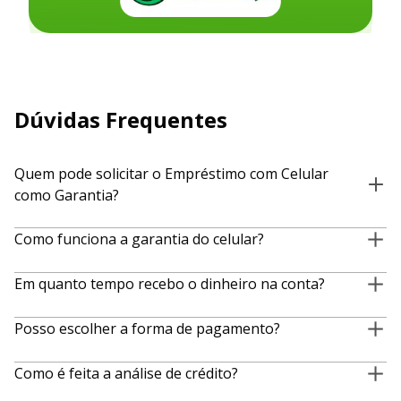
Dúvidas Frequentes
Quem pode solicitar o Empréstimo com Celular
como Garantia?
Qualquer pessoa maior de 18 anos, com um celular compatível
Como funciona a garantia do celular?
e que possua CPF válido pode solicitar. Mesmo quem está
negativado tem chances de aprovação!
Seu celular é vinculado ao empréstimo como garantia. Caso as
Em quanto tempo recebo o dinheiro na conta?
parcelas não sejam pagas, ele pode ser bloqueado
remotamente até a regularização do pagamento.
Após a aprovação, o dinheiro é liberado em até 24 horas úteis.
Posso escolher a forma de pagamento?
Sim! O pagamento pode ser feito via
boleto bancário ou PIX
.
Como é feita a análise de crédito?