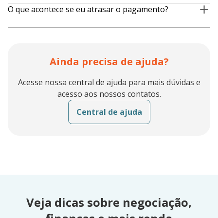
A Juvo analisa seu histórico financeiro e o modelo do seu
O que acontece se eu atrasar o pagamento?
celular. Isso permite aprovação mesmo para quem tem
restrição no nome.
Se houver atraso, o celular pode ser bloqueado até a
regularização da dívida. Para evitar isso, mantenha as parcelas
em dia!
Ainda precisa de ajuda?
Acesse nossa central de ajuda para mais dúvidas e
acesso aos nossos contatos.
Central de ajuda
Veja dicas sobre negociação,