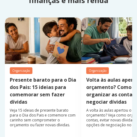
finanças e mais renda
Organização
Organização
Presente barato para o Dia
Volta às aulas apert
dos Pais: 15 ideias para
orçamento? Como
comemorar sem fazer
organizar as contas 
dívidas
negociar dívidas
Veja 15 ideias de presente barato
A volta às aulas apertou o
para o Dia dos Pais e comemore com
orçamento? Veja como organ
carinho sem comprometer o
contas, evitar novas dívidas 
orçamento ou fazer novas dívidas.
opções de negociação no s
semestre.