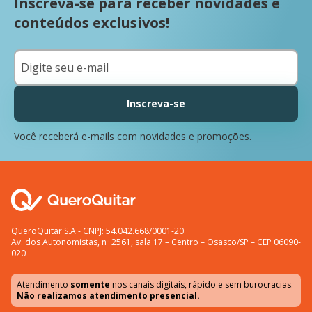
Inscreva-se para receber novidades e
conteúdos exclusivos!
Inscreva-se
Você receberá e-mails com novidades e promoções.
QueroQuitar S.A - CNPJ: 54.042.668/0001-20
Av. dos Autonomistas, nº 2561, sala 17 – Centro – Osasco/SP – CEP 06090-
020
Atendimento
somente
nos canais digitais, rápido e sem burocracias.
Não realizamos atendimento presencial.