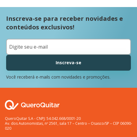
Inscreva-se para receber novidades e
conteúdos exclusivos!
Inscreva-se
Você receberá e-mails com novidades e promoções.
QueroQuitar S.A - CNPJ: 54.042.668/0001-20
Av. dos Autonomistas, nº 2561, sala 17 – Centro – Osasco/SP – CEP 06090-
020