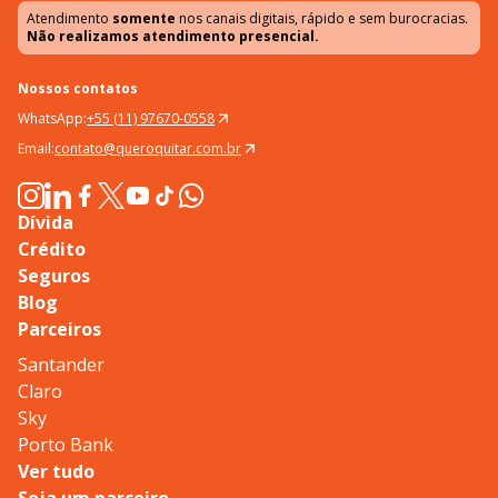
Atendimento
somente
nos canais digitais, rápido e sem burocracias.
Não realizamos atendimento presencial.
Nossos contatos
WhatsApp:
+55 (11) 97670-0558
Email:
contato@queroquitar.com.br
Dívida
Crédito
Seguros
Blog
Parceiros
Santander
Claro
Sky
Porto Bank
Ver tudo
Seja um parceiro