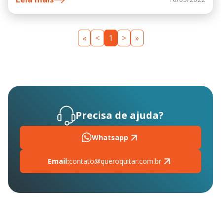
«
<
1
>
»
Precisa de ajuda?
Whatsapp
Email:
contato@queroquitar.com.br