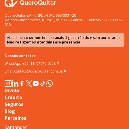
QueroQuitar S.A - CNPJ: 54.042.668/0001-20
Av. dos Autonomistas, nº 2561, sala 17 – Centro – Osasco/SP – CEP 06090-
020
Atendimento
somente
nos canais digitais, rápido e sem burocracias.
Não realizamos atendimento presencial.
Nossos contatos
WhatsApp:
+55 (11) 97670-0558
Email:
contato@queroquitar.com.br
Dívida
Crédito
Seguros
Blog
Parceiros
Santander