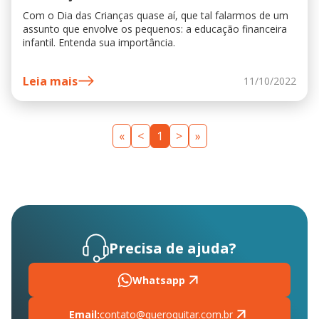
Com o Dia das Crianças quase aí, que tal falarmos de um
assunto que envolve os pequenos: a educação financeira
infantil. Entenda sua importância.
Leia mais
11/10/2022
«
<
1
>
»
Precisa de ajuda?
Whatsapp
Email:
contato@queroquitar.com.br