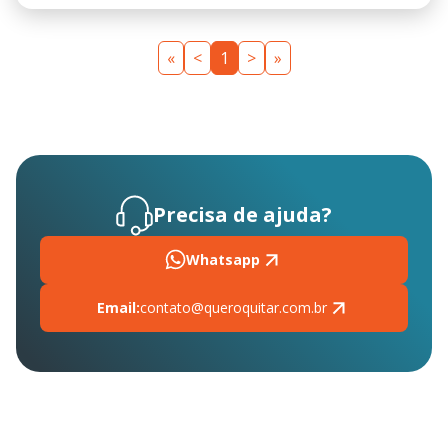
«
<
1
>
»
Precisa de ajuda?
Whatsapp
Email:
contato@queroquitar.com.br