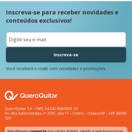
Inscreva-se para receber novidades e
conteúdos exclusivos!
Inscreva-se
Você receberá e-mails com novidades e promoções.
QueroQuitar S.A - CNPJ: 54.042.668/0001-20
Av. dos Autonomistas, nº 2561, sala 17 – Centro – Osasco/SP – CEP 06090-
020
Atendimento
somente
nos canais digitais, rápido e sem burocracias.