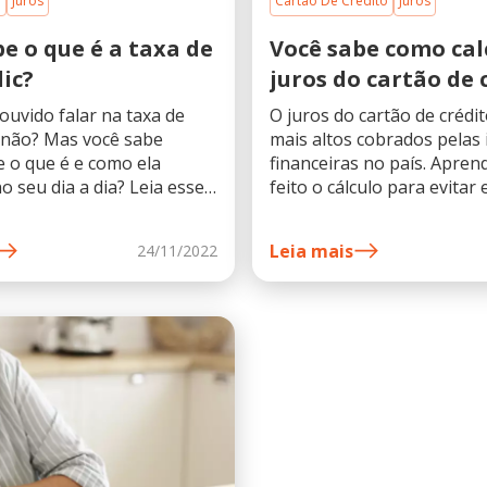
l
Juros
Cartão De Crédito
Juros
e o que é a taxa de
Você sabe como cal
lic?
juros do cartão de 
 ouvido falar na taxa de
O juros do cartão de crédi
, não? Mas você sabe
mais altos cobrados pelas 
 o que é e como ela
financeiras no país. Apre
no seu dia a dia? Leia esse
feito o cálculo para evitar 
ntenda porquê.
Leia mais
24/11/2022