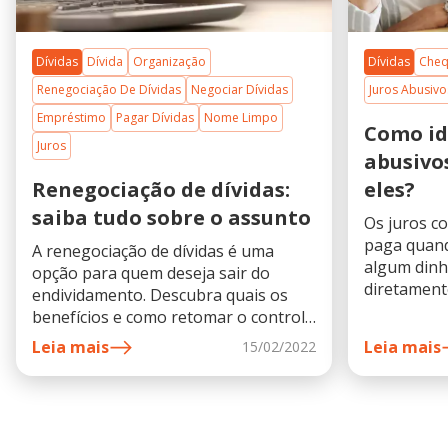
Dívidas
Dívida
Organização
Dívidas
Cheq
Renegociação De Dívidas
Negociar Dívidas
Juros Abusivo
Empréstimo
Pagar Dívidas
Nome Limpo
Como id
Juros
abusivo
Renegociação de dívidas:
eles?
saiba tudo sobre o assunto
Os juros c
paga quan
A renegociação de dívidas é uma
algum dinh
opção para quem deseja sair do
diretamen
endividamento. Descubra quais os
empréstim
benefícios e como retomar o controle
em um fina
financeiro de sua vida.
Leia mais
Leia mais
15/02/2022
quando fa
prestações
seria se foss