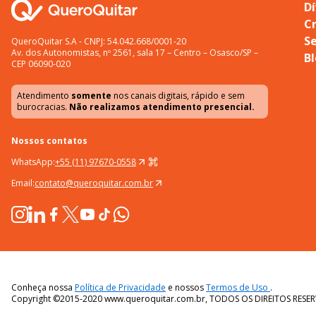
Dí
C
S
QueroQuitar S.A - CNPJ: 54.042.668/0001-20
Av. dos Autonomistas, nº 2561, sala 17 – Centro – Osasco/SP –
B
CEP 06090-020
Atendimento
somente
nos canais digitais, rápido e sem
burocracias.
Não realizamos atendimento presencial.
Nossos contatos
WhatsApp:
+55 (11) 97670-0558
Email:
contato@queroquitar.com.br
Conheça nossa
Política de Privacidade
e nossos
Termos de Uso
.
Copyright ©2015-2020 www.queroquitar.com.br, TODOS OS DIREITOS RESE