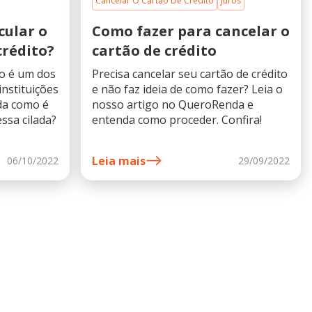
Cancelar O Cartão De Crédito
Juros
cular o
Como fazer para cancelar o
crédito?
cartão de crédito
to é um dos
Precisa cancelar seu cartão de crédito
instituições
e não faz ideia de como fazer? Leia o
nda como é
nosso artigo no QueroRenda e
essa cilada?
entenda como proceder. Confira!
Leia mais
06/10/2022
29/09/2022