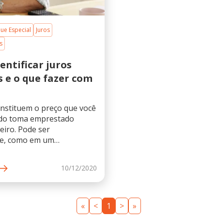
ue Especial
Juros
s
entificar juros
s e o que fazer com
onstituem o preço que você
do toma emprestado
eiro. Pode ser
te, como em um
o no banco, assim como
nciamento ou, ainda,
10/12/2020
z uma compra em
 cujo preço é maior que
e à vista....
«
<
1
>
»