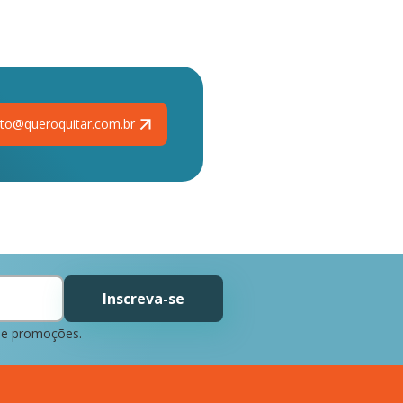
to@queroquitar.com.br
Inscreva-se
 e promoções.