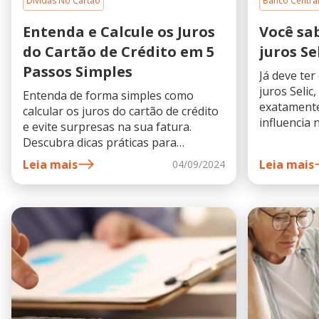
Dívidas No Cartão
Banco Centra
Entenda e Calcule os Juros
Você sab
do Cartão de Crédito em 5
juros Se
Passos Simples
Já deve ter
juros Selic
Entenda de forma simples como
exatamente
calcular os juros do cartão de crédito
influencia 
e evite surpresas na sua fatura.
artigo e e
Descubra dicas práticas para
controlar suas finanças e pagar
Leia mais
Leia mais
04/09/2024
menos juros.