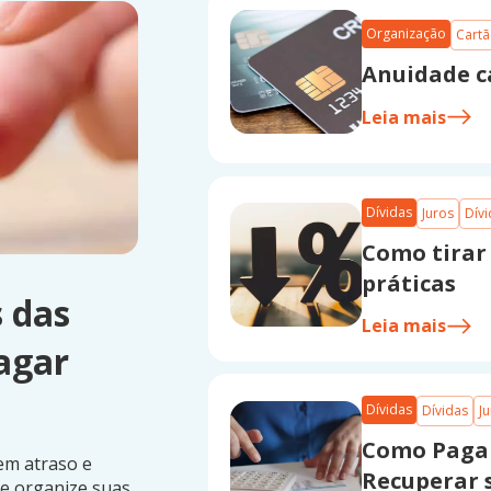
Organização
Cartã
Anuidade c
Leia mais
Dívidas
Juros
Dív
Como tirar 
práticas
 das
Leia mais
agar
Dívidas
Dívidas
J
Como Pagar
em atraso e
Recuperar 
e organize suas