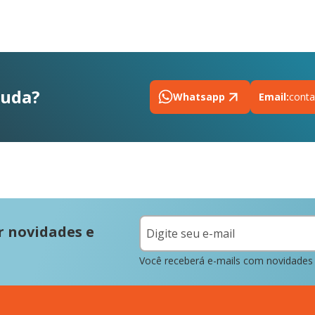
juda?
Whatsapp
Email:
conta
r novidades e
Você receberá e-mails com novidades