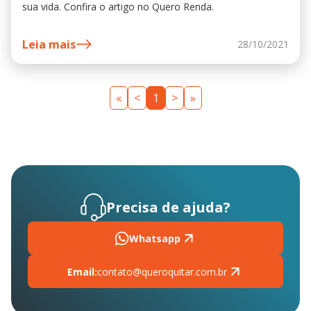
sua vida. Confira o artigo no Quero Renda.
Leia mais
28/10/2021
«
<
1
>
»
Precisa de ajuda?
Whatsapp
Email:
contato@queroquitar.com.br