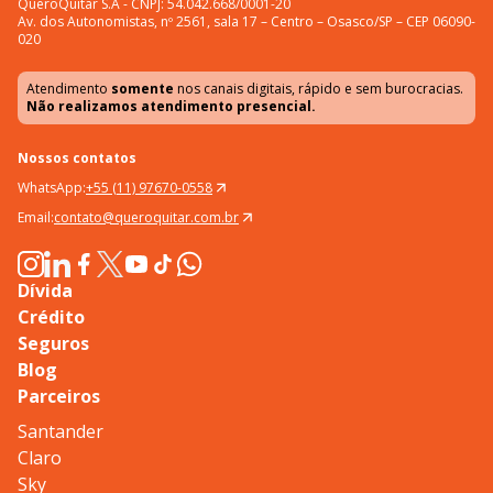
QueroQuitar S.A - CNPJ: 54.042.668/0001-20
Av. dos Autonomistas, nº 2561, sala 17 – Centro – Osasco/SP – CEP 06090-
020
Atendimento
somente
nos canais digitais, rápido e sem burocracias.
Não realizamos atendimento presencial.
Nossos contatos
WhatsApp:
+55 (11) 97670-0558
Email:
contato@queroquitar.com.br
Dívida
Crédito
Seguros
Blog
Parceiros
Santander
Claro
Sky