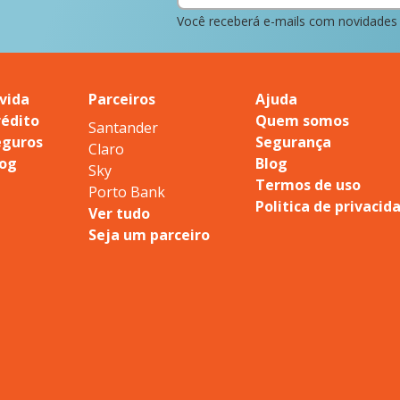
Você receberá e-mails com novidades
vida
Parceiros
Ajuda
rédito
Quem somos
Santander
eguros
Segurança
Claro
log
Blog
Sky
Termos de uso
Porto Bank
Politica de privacid
Ver tudo
Seja um parceiro