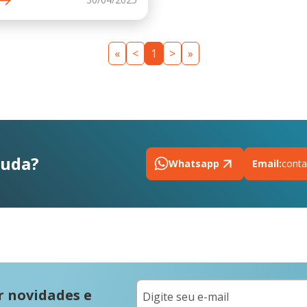
«
<
1
>
»
juda?
Whatsapp
Email:
conta
r novidades e