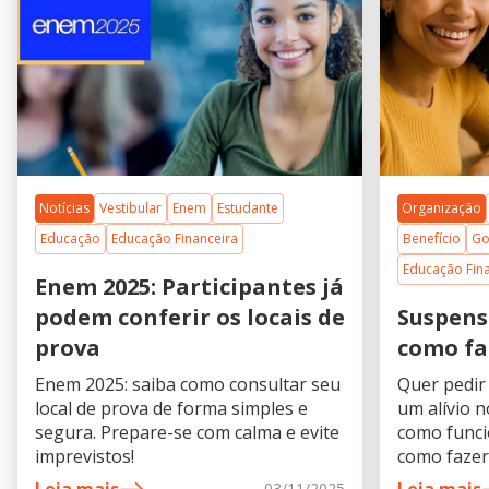
Notícias
Vestibular
Enem
Estudante
Organização
Educação
Educação Financeira
Benefício
Go
Educação Fin
Enem 2025: Participantes já
podem conferir os locais de
Suspensã
prova
como fa
Enem 2025: saiba como consultar seu
Quer pedir
local de prova de forma simples e
um alívio 
segura. Prepare-se com calma e evite
como funci
imprevistos!
como fazer
03/11/2025