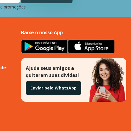
 e promoções.
Baixe o nosso App
ade
Ajude seus amigos a
quitarem suas dívidas!
Enviar pelo WhatsApp