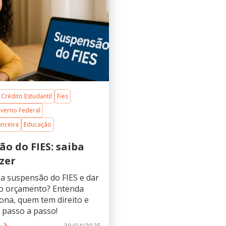
Crédito Estudantil
Fies
verno Federal
anceira
Educação
o do FIES: saiba
zer
 a suspensão do FIES e dar
no orçamento? Entenda
ona, quem tem direito e
 passo a passo!
30/04/2025