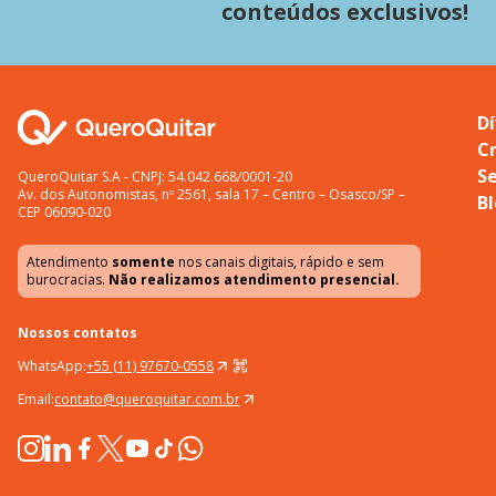
conteúdos exclusivos!
Dí
C
S
QueroQuitar S.A - CNPJ: 54.042.668/0001-20
Av. dos Autonomistas, nº 2561, sala 17 – Centro – Osasco/SP –
B
CEP 06090-020
Atendimento
somente
nos canais digitais, rápido e sem
burocracias.
Não realizamos atendimento presencial.
Nossos contatos
WhatsApp:
+55 (11) 97670-0558
Email:
contato@queroquitar.com.br