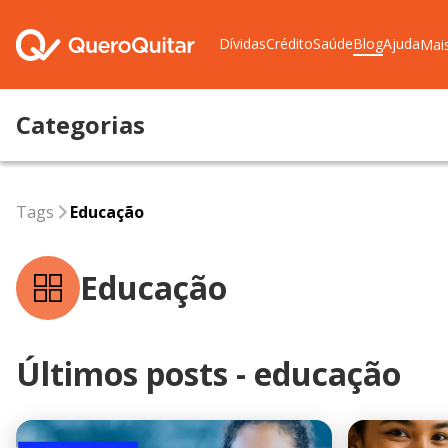
Dívidas
Crédito
Saúde
Blog
Ajuda
Mai
Categorias
Tags
educação
Tags
Educação
Educação
Últimos posts - educação