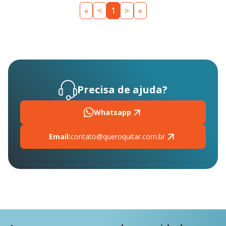
«
<
1
>
»
Precisa de ajuda?
Whatsapp
Email:
contato@queroquitar.com.br