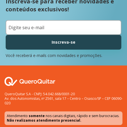
Inscreva-se para receber novidades e
conteúdos exclusivos!
Inscreva-se
Você receberá e-mails com novidades e promoções.
QueroQuitar S.A - CNPJ: 54.042.668/0001-20
Av. dos Autonomistas, nº 2561, sala 17 – Centro – Osasco/SP – CEP 06090-
020
Atendimento
somente
nos canais digitais, rápido e sem burocracias.
Não realizamos atendimento presencial.