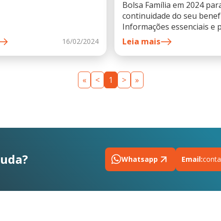
Bolsa Família em 2024 para
continuidade do seu benefí
Informações essenciais e 
simples.
Leia mais
16/02/2024
«
<
1
>
»
juda?
Whatsapp
Email:
conta