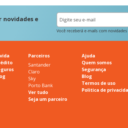
r novidades e
Você receberá e-mails com novidades
vida
Parceiros
Ajuda
rédito
Quem somos
Santander
eguros
Segurança
Claro
log
Blog
Sky
Termos de uso
Porto Bank
Politica de privacid
Ver tudo
Seja um parceiro