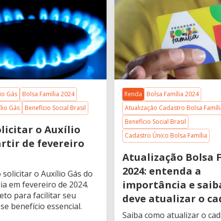
lio Gás
Bolsa Família 2024
Renda
Bolsa Família 2024
lio Gás
Benefício Social Brasil
Atualização Cadastro Bolsa Famíli
Benefício Social Brasil
icitar o Auxílio
Cadastro Único Bolsa Família
rtir de fevereiro
Atualização Bolsa 
2024: entenda a
solicitar o Auxílio Gás do
importância e sai
ia em fevereiro de 2024.
to para facilitar seu
deve atualizar o c
se benefício essencial.
Saiba como atualizar o ca