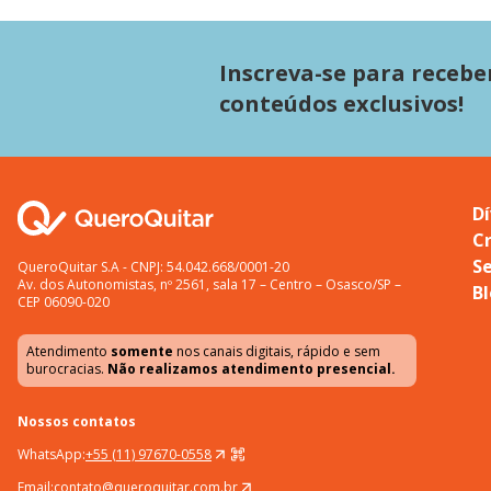
Inscreva-se para recebe
conteúdos exclusivos!
Dí
C
S
QueroQuitar S.A - CNPJ: 54.042.668/0001-20
Av. dos Autonomistas, nº 2561, sala 17 – Centro – Osasco/SP –
B
CEP 06090-020
Atendimento
somente
nos canais digitais, rápido e sem
burocracias.
Não realizamos atendimento presencial.
Nossos contatos
WhatsApp:
+55 (11) 97670-0558
Email:
contato@queroquitar.com.br