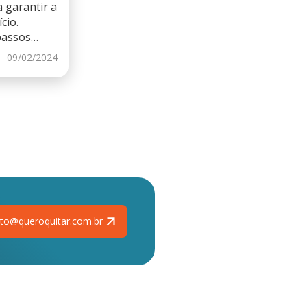
 garantir a
cio.
passos
09/02/2024
to@queroquitar.com.br