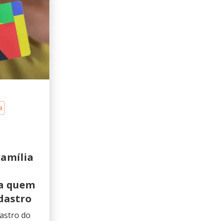
a
Família
ba quem
adastro
dastro do