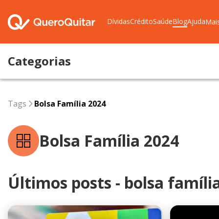
Dívidas
Crédito
Saúde
Blog
Ajuda
Mai
Categorias
Tags
bolsa família 2024
Tags
Bolsa Família 2024
Bolsa Família 2024
Últimos posts - bolsa famíli