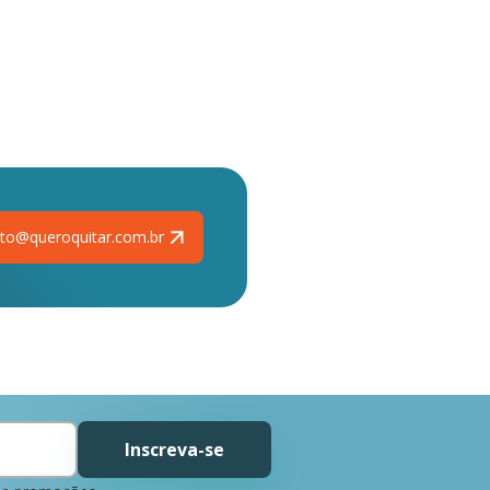
to@queroquitar.com.br
Inscreva-se