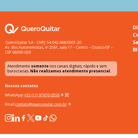
Dí
C
S
QueroQuitar S.A - CNPJ: 54.042.668/0001-20
Av. dos Autonomistas, nº 2561, sala 17 – Centro – Osasco/SP –
B
CEP 06090-020
Atendimento
somente
nos canais digitais, rápido e sem
burocracias.
Não realizamos atendimento presencial.
Nossos contatos
WhatsApp:
+55 (11) 97670-0558
Email:
contato@queroquitar.com.br