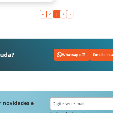
«
<
1
>
»
juda?
Whatsapp
Email:
conta
r novidades e