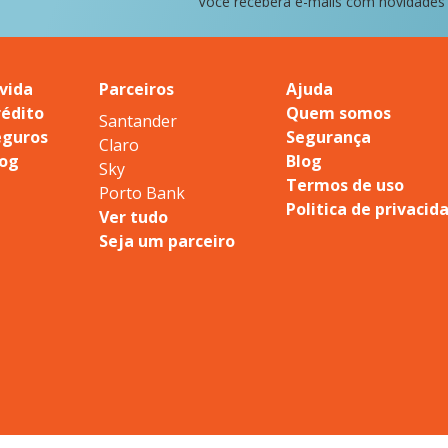
Você receberá e-mails com novidades
vida
Parceiros
Ajuda
rédito
Quem somos
Santander
eguros
Segurança
Claro
log
Blog
Sky
Termos de uso
Porto Bank
Politica de privacid
Ver tudo
Seja um parceiro