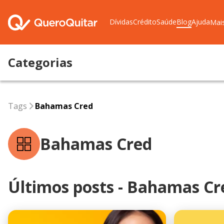
Dívidas
Crédito
Saúde
Blog
Ajuda
Mai
Categorias
Tags
Bahamas Cred
Tags
Bahamas Cred
Bahamas Cred
Últimos posts - Bahamas Cr