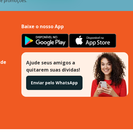
 e promoções.
Baixe o nosso App
ade
Ajude seus amigos a
quitarem suas dívidas!
Enviar pelo WhatsApp