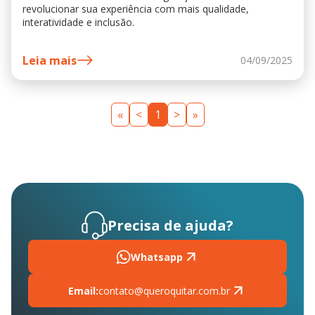
revolucionar sua experiência com mais qualidade,
interatividade e inclusão.
Leia mais
04/09/2025
«
<
1
>
»
Precisa de ajuda?
Whatsapp
Email:
contato@queroquitar.com.br