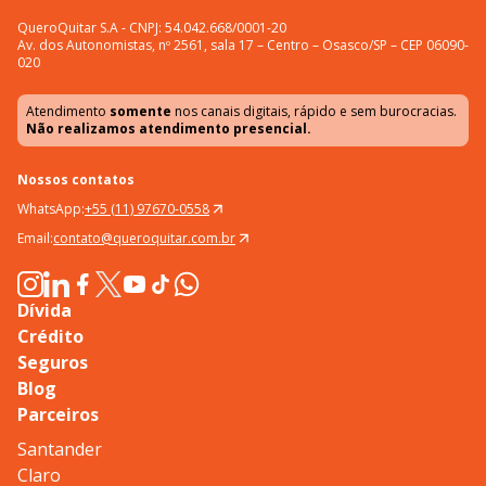
QueroQuitar S.A - CNPJ: 54.042.668/0001-20
Av. dos Autonomistas, nº 2561, sala 17 – Centro – Osasco/SP – CEP 06090-
020
Atendimento
somente
nos canais digitais, rápido e sem burocracias.
Não realizamos atendimento presencial.
Nossos contatos
WhatsApp:
+55 (11) 97670-0558
Email:
contato@queroquitar.com.br
Dívida
Crédito
Seguros
Blog
Parceiros
Santander
Claro