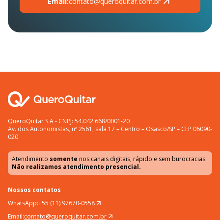
Email:
contato@queroquitar.com.br
QueroQuitar S.A - CNPJ: 54.042.668/0001-20
Av. dos Autonomistas, nº 2561, sala 17 – Centro – Osasco/SP – CEP 06090-
020
Atendimento
somente
nos canais digitais, rápido e sem burocracias.
Não realizamos atendimento presencial.
Nossos contatos
WhatsApp:
+55 (11) 97670-0558
Email:
contato@queroquitar.com.br