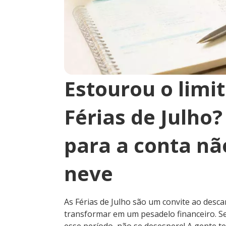
Estourou o limi
Férias de Julho
para a conta nã
neve
As Férias de Julho são um convite ao desc
transformar em um pesadelo financeiro. Se
esse período, não se desespere! A gente t