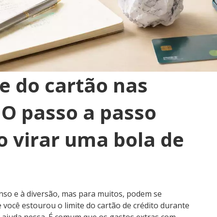
te do cartão nas
? O passo a passo
o virar uma bola de
anso e à diversão, mas para muitos, podem se
 você estourou o limite do cartão de crédito durante
e ajuda nessa. É comum que os gastos extras com