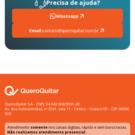
Precisa de ajuda?
Whatsapp
Email:
contato@queroquitar.com.br
QueroQuitar S.A - CNPJ: 54.042.668/0001-20
Av. dos Autonomistas, nº 2561, sala 17 – Centro – Osasco/SP – CEP 06090-
020
Atendimento
somente
nos canais digitais, rápido e sem burocracias.
Não realizamos atendimento presencial.