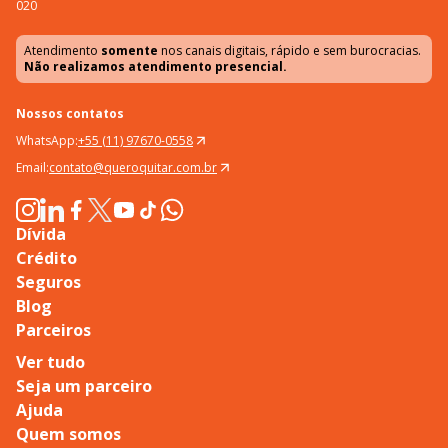
020
Atendimento
somente
nos canais digitais, rápido e sem burocracias.
Não realizamos atendimento presencial.
Nossos contatos
WhatsApp:
+55 (11) 97670-0558
Email:
contato@queroquitar.com.br
Dívida
Crédito
Seguros
Blog
Parceiros
Ver tudo
Seja um parceiro
Ajuda
Quem somos