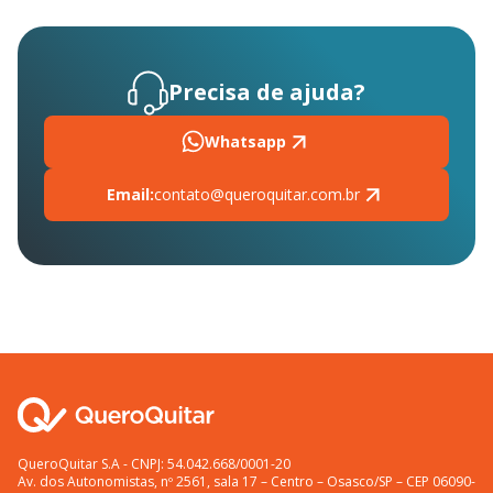
Precisa de ajuda?
Whatsapp
Email:
contato@queroquitar.com.br
QueroQuitar S.A - CNPJ: 54.042.668/0001-20
Av. dos Autonomistas, nº 2561, sala 17 – Centro – Osasco/SP – CEP 06090-