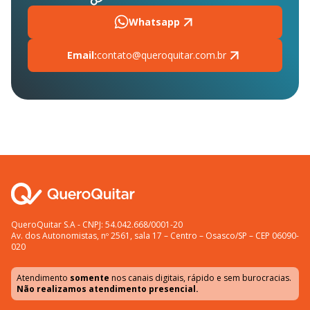
Whatsapp
Email:
contato@queroquitar.com.br
QueroQuitar S.A - CNPJ: 54.042.668/0001-20
Av. dos Autonomistas, nº 2561, sala 17 – Centro – Osasco/SP – CEP 06090-
020
Atendimento
somente
nos canais digitais, rápido e sem burocracias.
Não realizamos atendimento presencial.