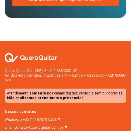
QueroQuitar S.A - CNPJ: 54.042.668/0001-20
Av. dos Autonomistas, nº 2561, sala 17 – Centro – Osasco/SP – CEP 06090-
020
Atendimento
somente
nos canais digitais, rápido e sem burocracias.
Não realizamos atendimento presencial.
Nossos contatos
WhatsApp:
+55 (11) 97670-0558
Email:
contato@queroquitar.com.br