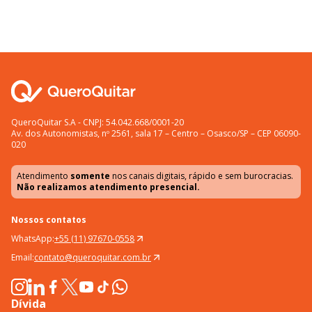
QueroQuitar S.A - CNPJ: 54.042.668/0001-20
Av. dos Autonomistas, nº 2561, sala 17 – Centro – Osasco/SP – CEP 06090-
020
Atendimento
somente
nos canais digitais, rápido e sem burocracias.
Não realizamos atendimento presencial.
Nossos contatos
WhatsApp:
+55 (11) 97670-0558
Email:
contato@queroquitar.com.br
Dívida