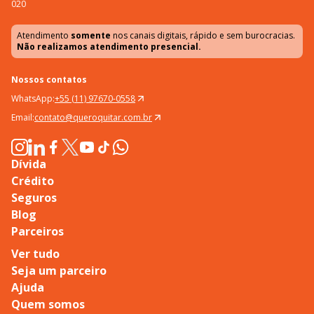
020
Atendimento
somente
nos canais digitais, rápido e sem burocracias.
Não realizamos atendimento presencial.
Nossos contatos
WhatsApp:
+55 (11) 97670-0558
Email:
contato@queroquitar.com.br
Dívida
Crédito
Seguros
Blog
Parceiros
Ver tudo
Seja um parceiro
Ajuda
Quem somos