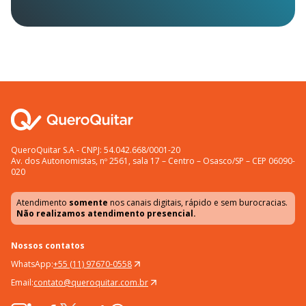
QueroQuitar S.A - CNPJ: 54.042.668/0001-20
Av. dos Autonomistas, nº 2561, sala 17 – Centro – Osasco/SP – CEP 06090-
020
Atendimento
somente
nos canais digitais, rápido e sem burocracias.
Não realizamos atendimento presencial.
Nossos contatos
WhatsApp:
+55 (11) 97670-0558
Email:
contato@queroquitar.com.br