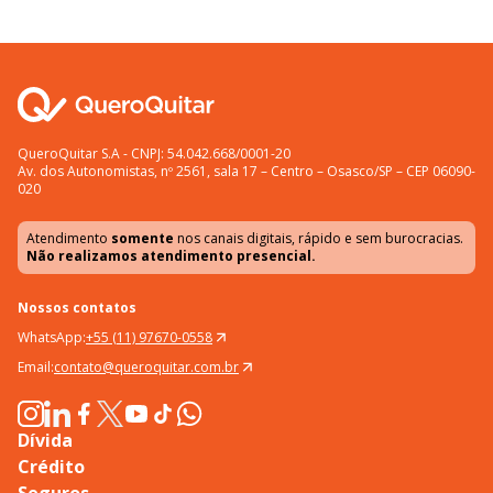
QueroQuitar S.A - CNPJ: 54.042.668/0001-20
Av. dos Autonomistas, nº 2561, sala 17 – Centro – Osasco/SP – CEP 06090-
020
Atendimento
somente
nos canais digitais, rápido e sem burocracias.
Não realizamos atendimento presencial.
Nossos contatos
WhatsApp:
+55 (11) 97670-0558
Email:
contato@queroquitar.com.br
Dívida
Crédito
Seguros