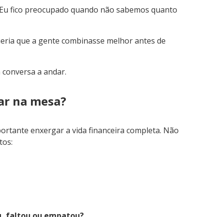
 “Eu fico preocupado quando não sabemos quanto
 queria que a gente combinasse melhor antes de
a conversa a andar.
car na mesa?
portante enxergar a vida financeira completa. Não
tos:
, faltou ou empatou?