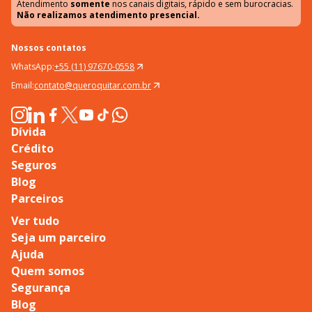
Atendimento
somente
nos canais digitais, rápido e sem burocracias.
Não realizamos atendimento presencial.
Nossos contatos
WhatsApp:
+55 (11) 97670-0558
Email:
contato@queroquitar.com.br
Dívida
Crédito
Seguros
Blog
Parceiros
Ver tudo
Seja um parceiro
Ajuda
Quem somos
Segurança
Blog