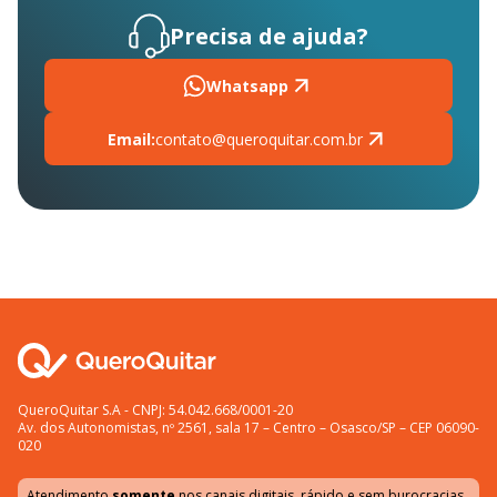
Precisa de ajuda?
Whatsapp
Email:
contato@queroquitar.com.br
QueroQuitar S.A - CNPJ: 54.042.668/0001-20
Av. dos Autonomistas, nº 2561, sala 17 – Centro – Osasco/SP – CEP 06090-
020
Atendimento
somente
nos canais digitais, rápido e sem burocracias.