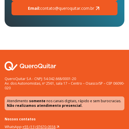
Email:
contato@queroquitar.com.br
QueroQuitar S.A - CNPJ: 54.042.668/0001-20
Av. dos Autonomistas, nº 2561, sala 17 – Centro – Osasco/SP – CEP 06090-
020
Atendimento
somente
nos canais digitais, rápido e sem burocracias.
Não realizamos atendimento presencial.
Nossos contatos
WhatsApp:
+55 (11) 97670-0558