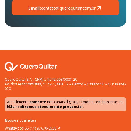
Email:
contato@queroquitar.com.br
QueroQuitar S.A - CNPJ: 54.042.668/0001-20
Av. dos Autonomistas, nº 2561, sala 17 – Centro – Osasco/SP – CEP 06090-
020
Atendimento
somente
nos canais digitais, rápido e sem burocracias.
Não realizamos atendimento presencial.
Nossos contatos
WhatsApp:
+55 (11) 97670-0558