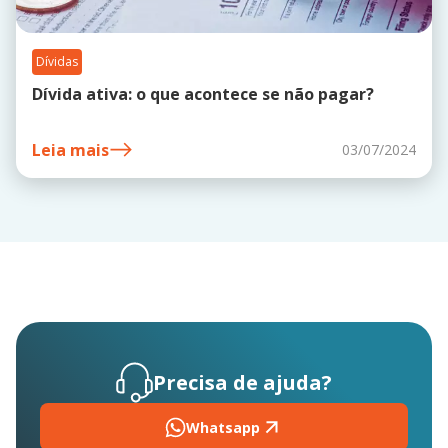
Dívidas
Dívida ativa: o que acontece se não pagar?
Leia mais
03/07/2024
Precisa de ajuda?
Whatsapp