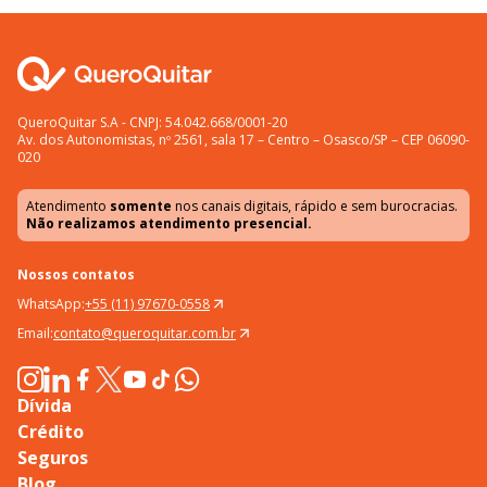
QueroQuitar S.A - CNPJ: 54.042.668/0001-20
Av. dos Autonomistas, nº 2561, sala 17 – Centro – Osasco/SP – CEP 06090-
020
Atendimento
somente
nos canais digitais, rápido e sem burocracias.
Não realizamos atendimento presencial.
Nossos contatos
WhatsApp:
+55 (11) 97670-0558
Email:
contato@queroquitar.com.br
Dívida
Crédito
Seguros
Blog