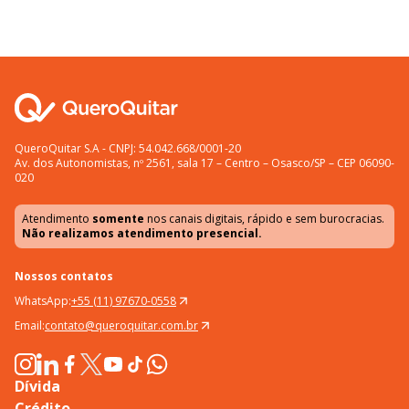
QueroQuitar S.A - CNPJ: 54.042.668/0001-20
Av. dos Autonomistas, nº 2561, sala 17 – Centro – Osasco/SP – CEP 06090-
020
Atendimento
somente
nos canais digitais, rápido e sem burocracias.
Não realizamos atendimento presencial.
Nossos contatos
WhatsApp:
+55 (11) 97670-0558
Email:
contato@queroquitar.com.br
Dívida
Crédito