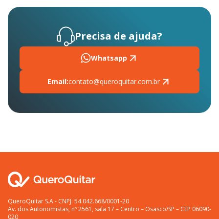
Precisa de ajuda?
Whatsapp
Email:
contato@queroquitar.com.br
QueroQuitar S.A - CNPJ: 54.042.668/0001-20
Av. dos Autonomistas, nº 2561, sala 17 – Centro – Osasco/SP – CEP 06090-
020