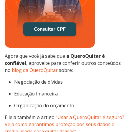
Agora que você já sabe que
a QueroQuitar é
confiável
, aproveite para conferir outros conteúdos
no
blog da QueroQuitar
sobre:
Negociação de dívidas
Educação financeira
Organização do orçamento
E leia também o artigo
“Usar a QueroQuitar é seguro?
Veja como garantimos proteção dos seus dados e
credibilidade para quitar dívidas”