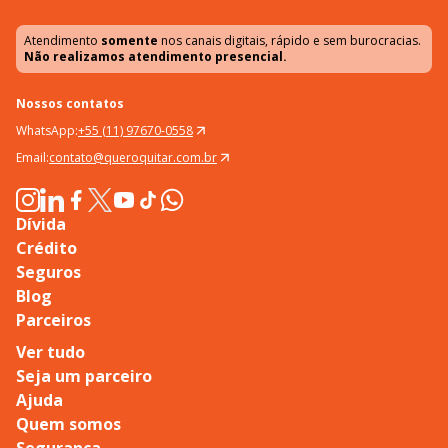
Atendimento
somente
nos canais digitais, rápido e sem burocracias.
Não realizamos atendimento presencial.
Nossos contatos
WhatsApp:
+55 (11) 97670-0558
Email:
contato@queroquitar.com.br
Dívida
Crédito
Seguros
Blog
Parceiros
Ver tudo
Seja um parceiro
Ajuda
Quem somos
Segurança