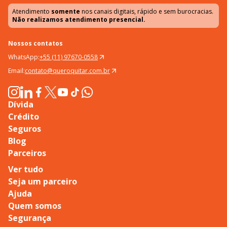
Atendimento
somente
nos canais digitais, rápido e sem burocracias.
Não realizamos atendimento presencial.
Nossos contatos
WhatsApp:
+55 (11) 97670-0558
Email:
contato@queroquitar.com.br
Dívida
Crédito
Seguros
Blog
Parceiros
Ver tudo
Seja um parceiro
Ajuda
Quem somos
Segurança