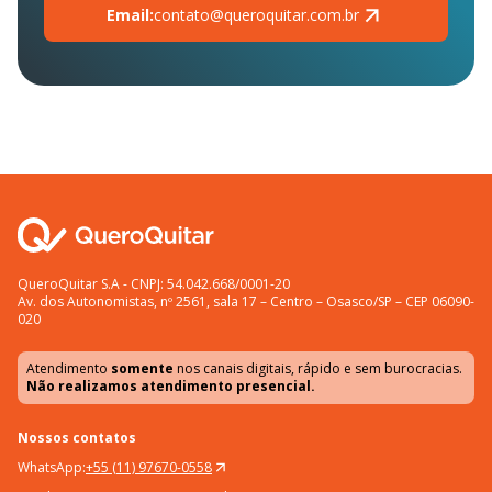
Email:
contato@queroquitar.com.br
QueroQuitar S.A - CNPJ: 54.042.668/0001-20
Av. dos Autonomistas, nº 2561, sala 17 – Centro – Osasco/SP – CEP 06090-
020
Atendimento
somente
nos canais digitais, rápido e sem burocracias.
Não realizamos atendimento presencial.
Nossos contatos
WhatsApp:
+55 (11) 97670-0558