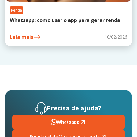
Renda
Whatsapp: como usar o app para gerar renda
Leia mais
10/02/2026
Precisa de ajuda?
Whatsapp
Email:
contato@queroquitar.com.br