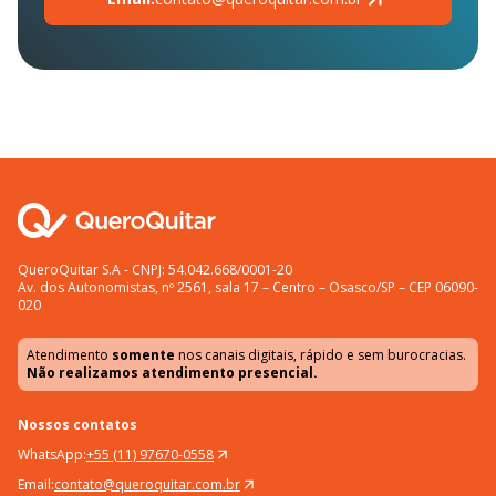
QueroQuitar S.A - CNPJ: 54.042.668/0001-20
Av. dos Autonomistas, nº 2561, sala 17 – Centro – Osasco/SP – CEP 06090-
020
Atendimento
somente
nos canais digitais, rápido e sem burocracias.
Não realizamos atendimento presencial.
Nossos contatos
WhatsApp:
+55 (11) 97670-0558
Email:
contato@queroquitar.com.br